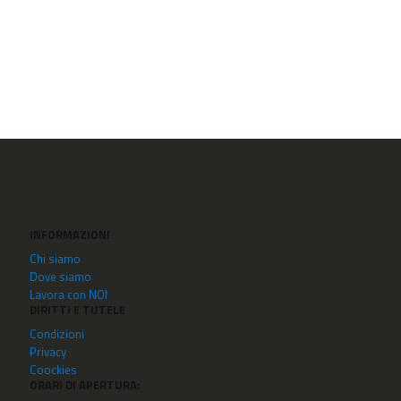
INFORMAZIONI
Chi siamo
Dove siamo
Lavora con NOI
DIRITTI E TUTELE
Condizioni
Privacy
Coockies
ORARI DI APERTURA: