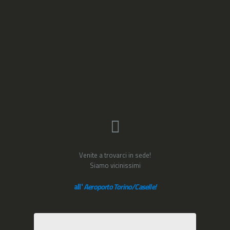
Venite a trovarci in sede!
Siamo vicinissimi
all'
Aeroporto Torino/Caselle!