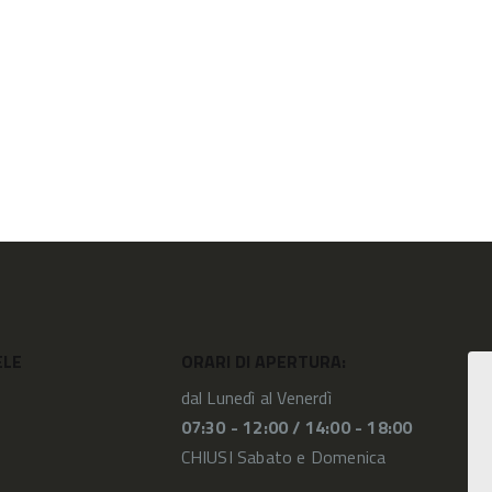
ELE
ORARI DI APERTURA:
dal Lunedì al Venerdì
07:30 - 12:00 /
14:00 - 18:00
CHIUSI Sabato e Domenica