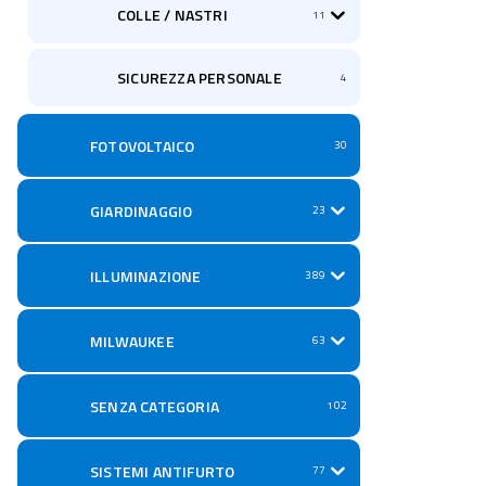
COLLE / NASTRI
11
SICUREZZA PERSONALE
4
FOTOVOLTAICO
30
GIARDINAGGIO
23
ILLUMINAZIONE
389
MILWAUKEE
63
SENZA CATEGORIA
102
SISTEMI ANTIFURTO
77