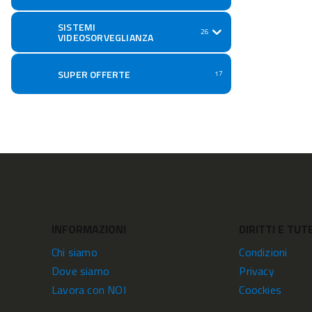
SISTEMI
26
VIDEOSORVEGLIANZA
SUPER OFFERTE
17
INFORMAZIONI
DIRITTI E TUT
Chi siamo
Condizioni
Dove siamo
Privacy
Lavora con NOI
Coockies