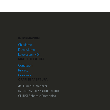
INFORMAZIONI
Chi siamo
Dove siamo
Lavora con NOI
DIRITTI E TUTELE
Condizioni
Privacy
Coockies
ORARI DI APERTURA:
dal Lunedì al Venerdì
07:30 - 12:00 /
14:00 - 18:00
CHIUSI Sabato e Domenica