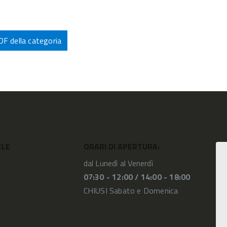
PDF della categoria
ELE
ORARI DI APERTURA:
dal Lunedì al Venerdì
07:30 - 12:00 /
14:00 - 18:00
CHIUSI Sabato e Domenica