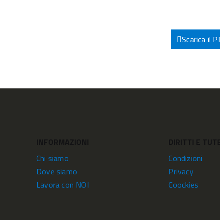
Scarica il 
INFORMAZIONI
DIRITTI E TUT
Chi siamo
Condizioni
Dove siamo
Privacy
Lavora con NOI
Coockies