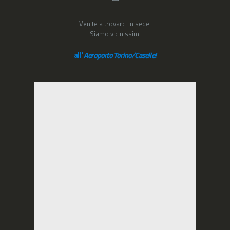
Venite a trovarci in sede!
Siamo vicinissimi
all'
Aeroporto Torino/Caselle!