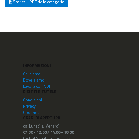
Scarica il PDF della categoria
INFORMAZIONI
Chi siamo
Dove siamo
Lavora con NOI
DIRITTI E TUTELE
Condizioni
Privacy
Coockies
ORARI DI APERTURA:
dal Lunedì al Venerdì
07:30 - 12:00 /
14:00 - 18:00
CHIUSI Sabato e Domenica