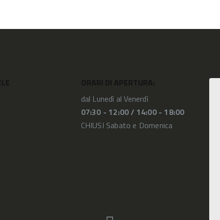
ELE
ORARI DI APERTURA:
dal Lunedì al Venerdì
07:30 - 12:00 /
14:00 - 18:00
CHIUSI Sabato e Domenica