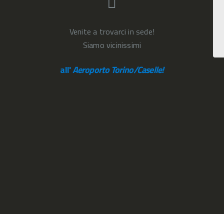
Venite a trovarci in sede!
Siamo vicinissimi
all'
Aeroporto Torino/Caselle!