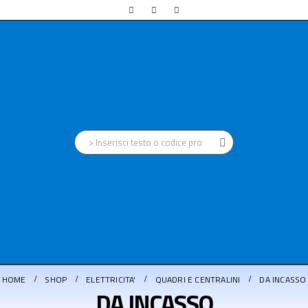
HOME
SHOP
ELETTRICITA'
QUADRI E CENTRALINI
DA INCASSO
DA INCASSO