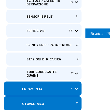
SCATOLE / CASSETTE
84
DERIVAZIONE
SENSORI E RELE'
21
SERIE CIVILI
357
Scarica il 
SPINE / PRESE /ADATTATORI
27
STAZIONI DI RICARICA
2
TUBI, CORRUGATI E
37
GUAINE
FERRAMENTA
77
FOTOVOLTAICO
30