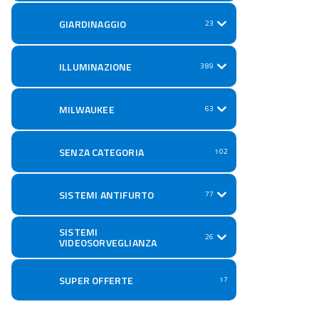
GIARDINAGGIO
23
ILLUMINAZIONE
389
MILWAUKEE
63
SENZA CATEGORIA
102
SISTEMI ANTIFURTO
77
SISTEMI
26
VIDEOSORVEGLIANZA
SUPER OFFERTE
17