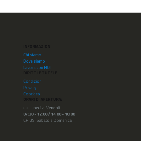
INFORMAZIONI
Chi siamo
Dove siamo
Lavora con NOI
DIRITTI E TUTELE
Condizioni
Privacy
Coockies
ORARI DI APERTURA:
dal Lunedì al Venerdì
07:30 - 12:00 /
14:00 - 18:00
CHIUSI Sabato e Domenica