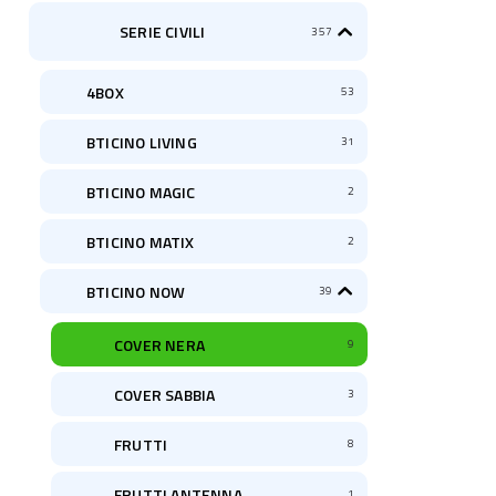
SERIE CIVILI
357
4BOX
53
BTICINO LIVING
31
BTICINO MAGIC
2
BTICINO MATIX
2
BTICINO NOW
39
COVER NERA
9
COVER SABBIA
3
FRUTTI
8
FRUTTI ANTENNA
1