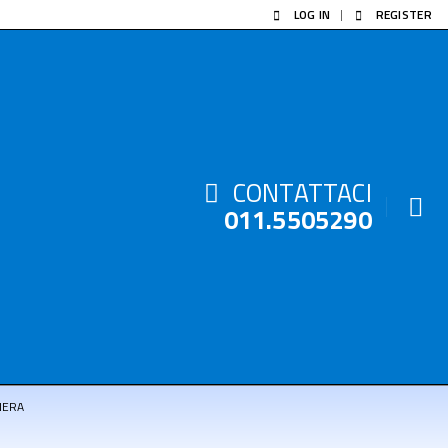
LOG IN
REGISTER
CONTATTACI
011.5505290
NERA