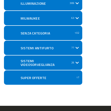
ILLUMINAZIONE
389
MILWAUKEE
63
SENZA CATEGORIA
102
SISTEMI ANTIFURTO
77
SISTEMI
26
VIDEOSORVEGLIANZA
SUPER OFFERTE
17