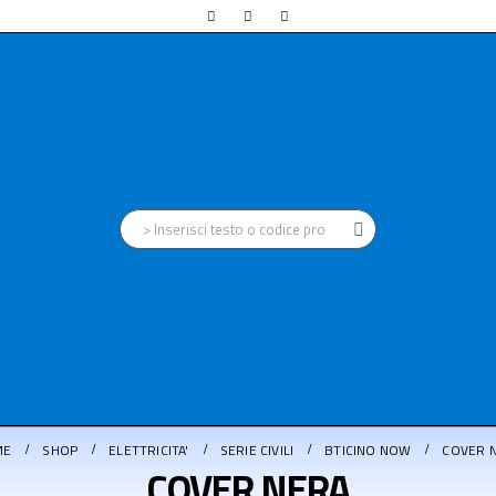
ME
SHOP
ELETTRICITA'
SERIE CIVILI
BTICINO NOW
COVER 
COVER NERA